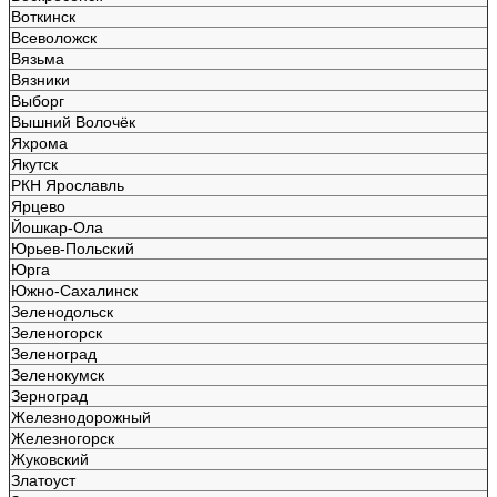
Воткинск
Всеволожск
Вязьма
Вязники
Выборг
Вышний Волочёк
Яхрома
Якутск
РКН Ярославль
Ярцево
Йошкар-Ола
Юрьев-Польский
Юрга
Южно-Сахалинск
Зеленодольск
Зеленогорск
Зеленоград
Зеленокумск
Зерноград
Железнодорожный
Железногорск
Жуковский
Златоуст