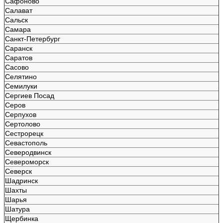
Сафоново
Салават
Сальск
Самара
Санкт-Петербург
Саранск
Саратов
Сасово
Селятино
Семилуки
Сергиев Посад
Серов
Серпухов
Сертолово
Сестрорецк
Севастополь
Северодвинск
Североморск
Северск
Шадринск
Шахты
Шарья
Шатура
Щербинка