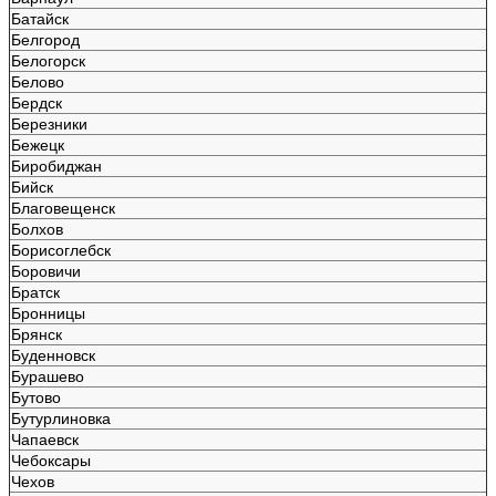
Батайск
Белгород
Белогорск
Белово
Бердск
Березники
Бежецк
Биробиджан
Бийск
Благовещенск
Болхов
Борисоглебск
Боровичи
Братск
Бронницы
Брянск
Буденновск
Бурашево
Бутово
Бутурлиновка
Чапаевск
Чебоксары
Чехов