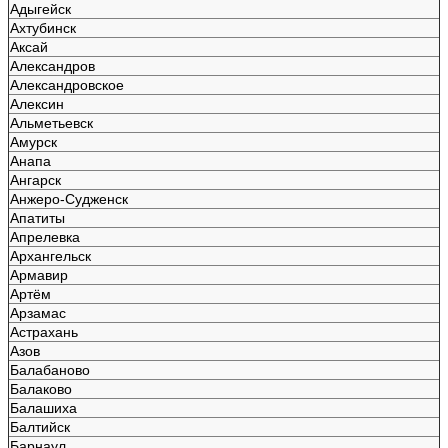
Адыгейск
Ахтубинск
Аксай
Александров
Александровское
Алексин
Альметьевск
Амурск
Анапа
Ангарск
Анжеро-Судженск
Апатиты
Апрелевка
Архангельск
Армавир
Артём
Арзамас
Астрахань
Азов
Балабаново
Балаково
Балашиха
Балтийск
Барнаул