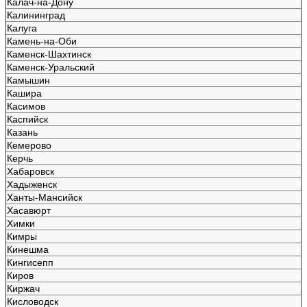
Калач-на-Дону
Калининград
Калуга
Камень-на-Оби
Каменск-Шахтинск
Каменск-Уральский
Камышин
Кашира
Касимов
Каспийск
Казань
Кемерово
Керчь
Хабаровск
Хадыженск
Ханты-Мансийск
Хасавюрт
Химки
Кимры
Кинешма
Кингисепп
Киров
Киржач
Кисловодск