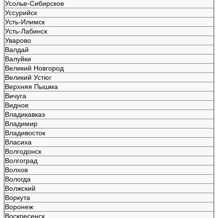
Усолье-Сибирское
Уссурийск
Усть-Илимск
Усть-Лабинск
Уварово
Валдай
Валуйки
Великий Новгород
Великий Устюг
Верхняя Пышма
Вичуга
Видное
Владикавказ
Владимир
Владивосток
Власиха
Волгодонск
Волгоград
Волхов
Вологда
Волжский
Воркута
Воронеж
Воскресенск