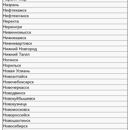
Назрань
Нефтекамск
Нефтеюганск
Нерехта
Нерюнгри
Невинномысск
Нижнекамск
Нижневартовск
Нижний Новгород
Нижний Тагил
Ногинск
Норильск
Новая Усмань
Новоалтайск
Новочебоксарск
Новочеркасск
Новодвинск
Новокуйбышевск
Новокузнецк
Новомосковск
Новороссийск
Новошахтинск
Новосибирск