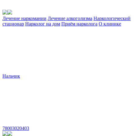
Лечение наркомании
Лечение алкоголизма
Наркологический
стационар
Нарколог на дом
Приём нарколога
О клинике
Нальчик
78003020403