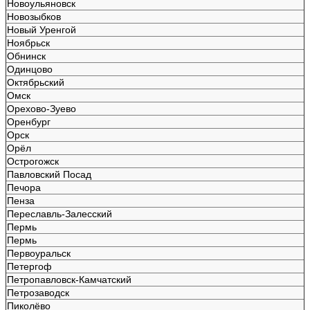
Новоульяновск
Новозыбков
Новый Уренгой
Ноябрьск
Обнинск
Одинцово
Октябрьский
Омск
Орехово-Зуево
Оренбург
Орск
Орёл
Острогожск
Павловский Посад
Печора
Пенза
Переславль-Залесский
Пермь
Пермь
Первоуральск
Петергоф
Петропавловск-Камчатский
Петрозаводск
Пиколёво