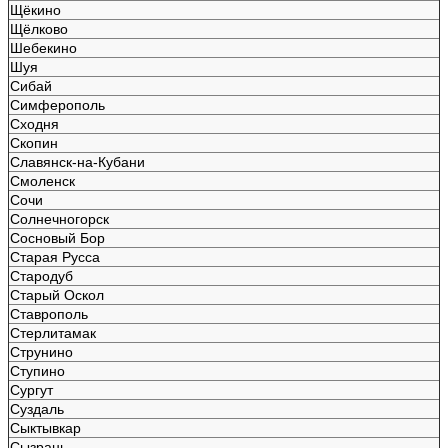
Щёкино
Щёлково
Шебекино
Шуя
Сибай
Симферополь
Сходня
Скопин
Славянск-на-Кубани
Смоленск
Сочи
Солнечногорск
Сосновый Бор
Старая Русса
Стародуб
Старый Оскол
Ставрополь
Стерлитамак
Струнино
Ступино
Сургут
Суздаль
Сыктывкар
Сызрань