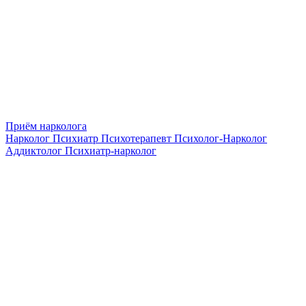
Приём нарколога
Нарколог
Психиатр
Психотерапевт
Психолог-Нарколог
Аддиктолог
Психиатр-нарколог