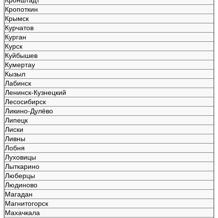
Кропоткин
Крымск
Курчатов
Курган
Курск
Куйбышев
Кумертау
Кызыл
Лабинск
Ленинск-Кузнецкий
Лесосибирск
Ликино-Дулёво
Липецк
Лиски
Ливны
Лобня
Луховицы
Лыткарино
Люберцы
Людиново
Магадан
Магнитогорск
Махачкала