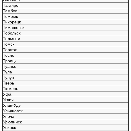
Таганрог
Тамбов
Темрюк
Тихорецк
Тимашевск
Тобольск
Тольятти
Томск
Торжок
Тосно
Троицк
Туапсе
Тула
Тулун
Тверь
Тюмень
Уфа
Углич
Улан-Удэ
Ульяновск
Унеча
Урюпинск
Усинск