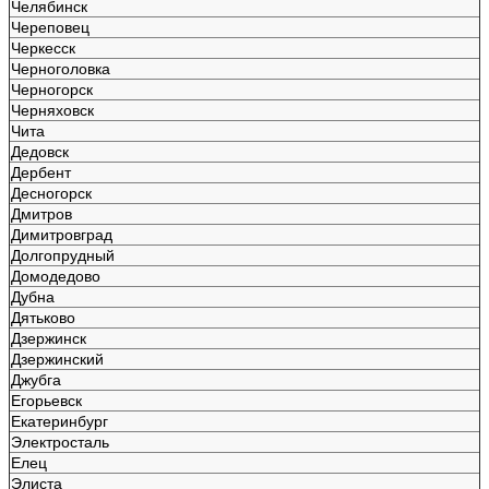
Челябинск
Череповец
Черкесск
Черноголовка
Черногорск
Черняховск
Чита
Дедовск
Дербент
Десногорск
Дмитров
Димитровград
Долгопрудный
Домодедово
Дубна
Дятьково
Дзержинск
Дзержинский
Джубга
Егорьевск
Екатеринбург
Электросталь
Елец
Элиста