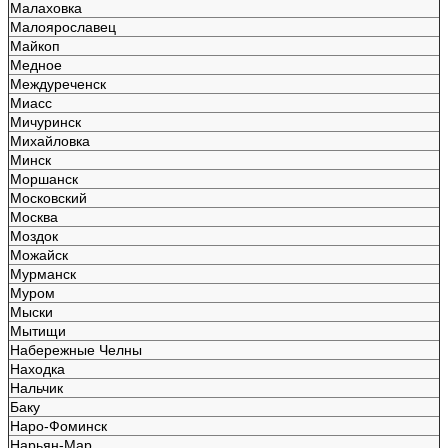
Малаховка
Малоярославец
Майкоп
Медное
Междуреченск
Миасс
Мичуринск
Михайловка
Минск
Моршанск
Московский
Москва
Моздок
Можайск
Мурманск
Муром
Мыски
Мытищи
Набережные Челны
Находка
Нальчик
Баку
Наро-Фоминск
Нарьян-Мар